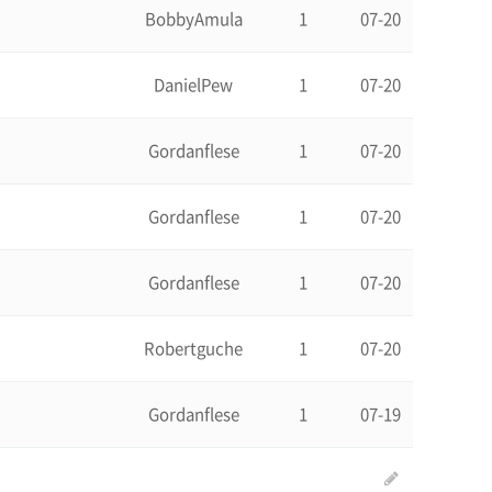
BobbyAmula
1
07-20
DanielPew
1
07-20
Gordanflese
1
07-20
Gordanflese
1
07-20
Gordanflese
1
07-20
Robertguche
1
07-20
Gordanflese
1
07-19