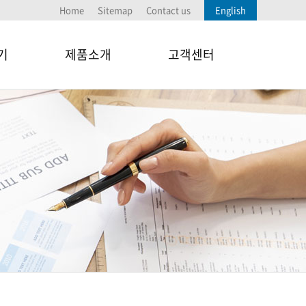
Home
Sitemap
Contact us
English
기
제품소개
고객센터