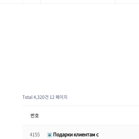
Total 4,320건
12 페이지
번호
4155
Подарки клиентам с