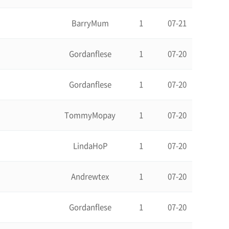
BarryMum
1
07-21
Gordanflese
1
07-20
Gordanflese
1
07-20
TommyMopay
1
07-20
LindaHoP
1
07-20
Andrewtex
1
07-20
Gordanflese
1
07-20