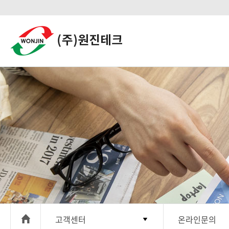
고객센터
온라인문의