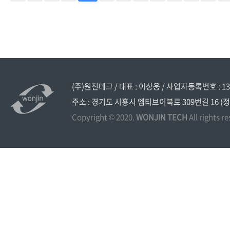
(주)원진테크 / 대표 : 이상웅 / 사업자등록번호 : 134
주소 : 경기도 시흥시 엠티브이북로 309번길 16 (정왕동 시화
Copyright © 2020.
WONJIN TECH
All rights r