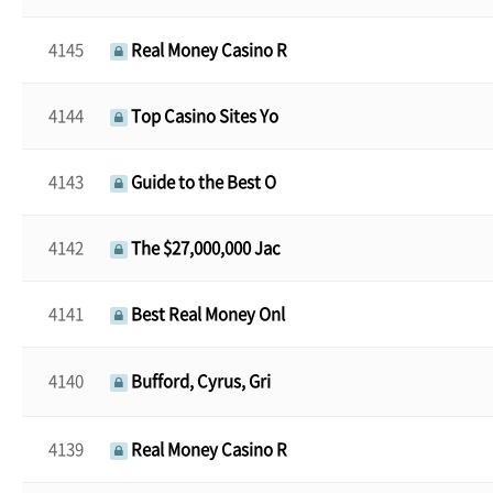
4145
Real Money Casino R
4144
Top Casino Sites Yo
4143
Guide to the Best O
4142
The $27,000,000 Jac
4141
Best Real Money Onl
4140
Bufford, Cyrus, Gri
4139
Real Money Casino R