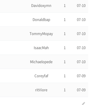
Davidoxymn
1
07-10
Donaldbap
1
07-10
TommyMopay
1
07-10
IsaacMah
1
07-10
Michaelopede
1
07-10
Coreyfaf
1
07-09
ritViore
1
07-09