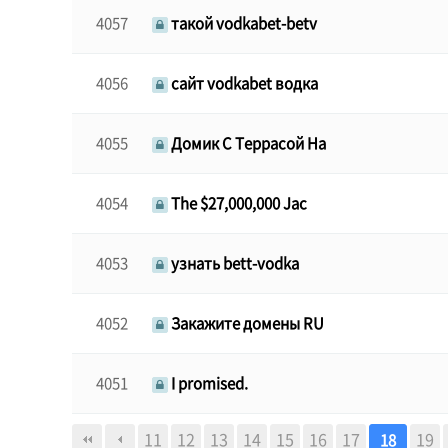
4057
такой vodkabet-betv
4056
сайт vodkabet водка
4055
Домик С Террасой На
4054
The $27,000,000 Jac
4053
узнать bett-vodka
4052
Закажите домены RU
4051
I promised.
음
맨끝
11
12
13
14
15
16
17
19
18