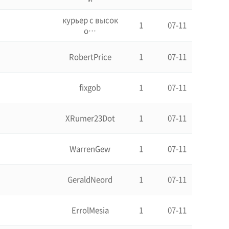
курьер с высок
1
07-11
о…
RobertPrice
1
07-11
fixgob
1
07-11
XRumer23Dot
1
07-11
WarrenGew
1
07-11
GeraldNeord
1
07-11
ErrolMesia
1
07-11