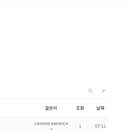
글쓴이
조회
날짜
свежие ваканси
1
07-11
и