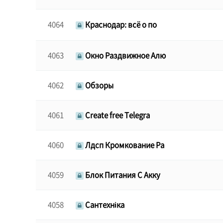
4064
Краснодар: всё о по
4063
Окно Раздвижное Алю
4062
Обзоры
4061
Create free Telegra
4060
Лдсп Кромкование Ра
4059
Блок Питания С Акку
4058
Сантехніка