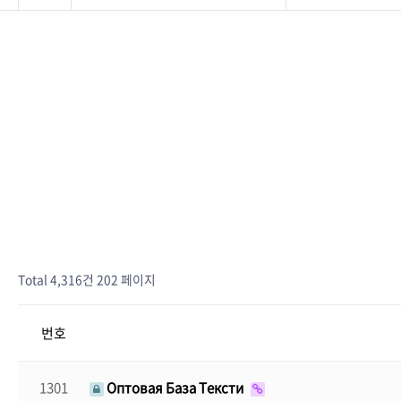
Total 4,316건
202 페이지
번호
1301
Оптовая База Тексти