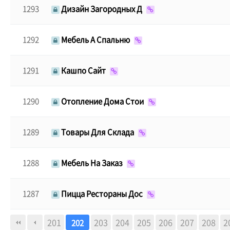
1293
Дизайн Загородных Д
1292
Мебель А Спальню
1291
Кашпо Сайт
1290
Отопление Дома Стои
1289
Товары Для Склада
1288
Мебель На Заказ
1287
Пицца Рестораны Дос
다음
맨끝
201
203
204
205
206
207
208
2
202