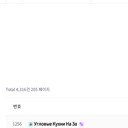
Total 4,316건
205 페이지
번호
1256
Угловые Кухни На За