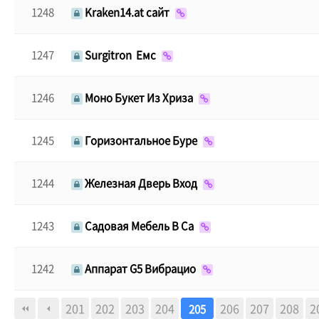
1248
Kraken14.at сайт
1247
Surgitron Емс
1246
Моно Букет Из Хриза
1245
Горизонтальное Буре
1244
Железная Дверь Вход
1243
Садовая Мебель В Са
1242
Аппарат G5 Вибрацио
다음
맨끝
201
202
203
204
206
207
208
2
205