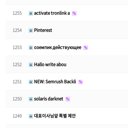
1255
activate tronlink a
1254
Pinterest
1253
оземпик действующее
1252
Hallo write abou
1251
NEW: Semrush Backli
1250
solaris darknet
1249
대표이사님앞 특별 제안