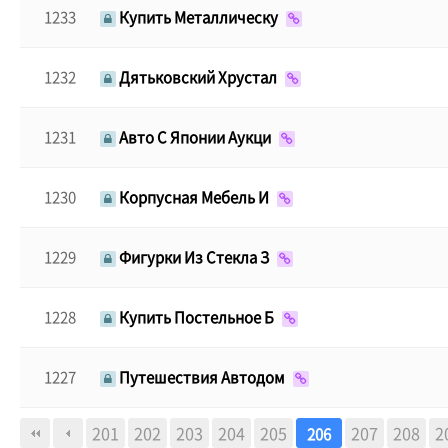
1233
Купить Металлическу
1232
Дятьковский Хрустал
1231
Авто С Японии Аукци
1230
Корпусная Мебель И
1229
Фигурки Из Стекла З
1228
Купить Постельное Б
1227
Путешествия Автодом
다음
맨끝
201
202
203
204
205
207
208
2
206