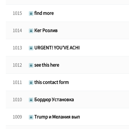
1015
find more
1014
Кег Розлив
1013
URGENT! YOU’VE ACHI
1012
see this here
1011
this contact form
1010
Бордюр Установка
1009
Trump и Мелания вып