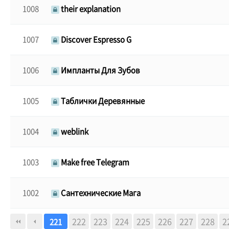
1008
their explanation
1007
Discover Espresso G
1006
Импланты Для Зубов
1005
Таблички Деревянные
1004
weblink
1003
Make free Telegram
1002
Сантехнические Мага
다음
맨끝
222
223
224
225
226
227
228
2
221