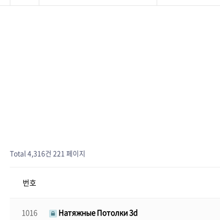
Total 4,316건
221 페이지
번호
1016
Натяжные Потолки 3d